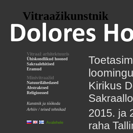
Vitraažikunstnik
Vitraaž arhitektuuris
Toetasim
Ühiskondlikud hooned
Sakraalehitised
loomingu
Eramud
Minivitraažid
Kirikus
D
Natuurilähedased
Abstraktsed
Religioossed
Sakraall
Kunstnik ja töökoda
2015. ja 
Arhiiv / teised tehnikad
raha Tall
Avalehele