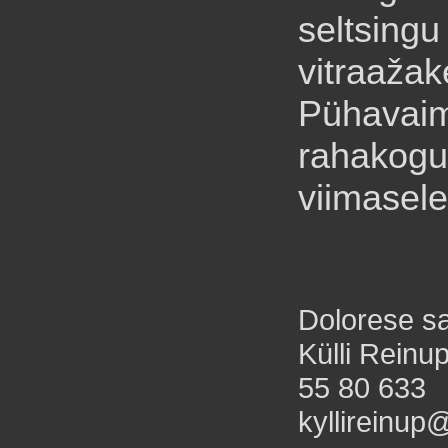
seltsingu
vitraaža
Pühavaim
rahakogu
viimasele
Dolorese sa
Külli Reinup
55 80 633
kyllireinu