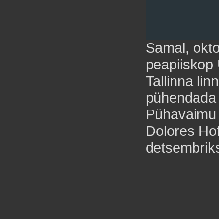
Samal, okto
peapiiskop 
Tallinna lin
pühendada 
Pühavaimu k
Dolores Ho
detsembrik