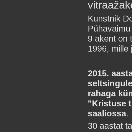
vitraažak
Kunstnik Do
Pühavaimu k
9 akent on 
1996, mille 
2015. aast
seltsingul
rahaga kü
"Kristuse 
saaliossa
.
30 aastat t