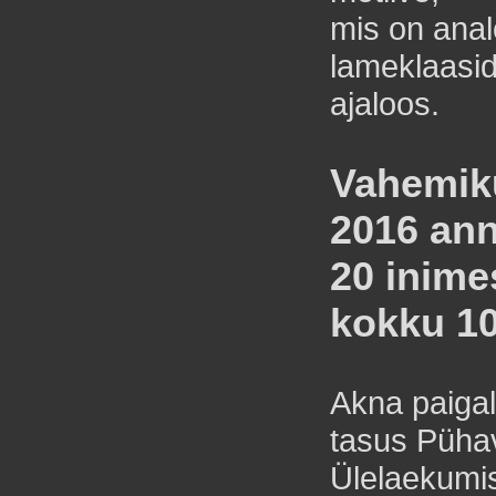
mis on ana
lameklaasi
ajaloos.
Vahemiku
2016 an
20 inimes
kokku 10
Akna paiga
tasus Püha
Ülelaekumi