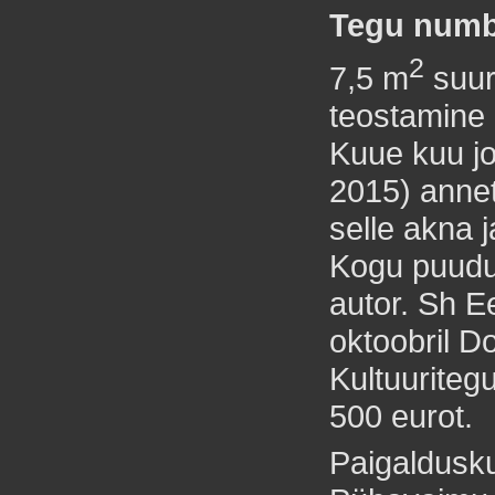
Tegu numb
2
7,5 m
suur
teostamine 
Kuue kuu jo
2015) annet
selle akna 
Kogu puudu
autor. Sh Ee
oktoobril D
Kultuuriteg
500 eurot.
Paigaldusk