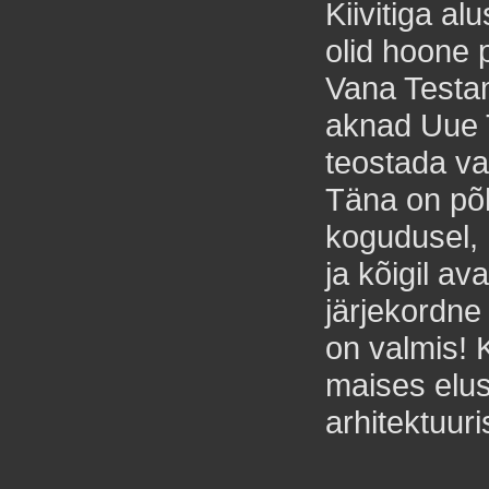
Kiivitiga a
olid hoone 
Vana Testam
aknad Uue T
teostada va
Täna on põ
kogudusel, 
ja kõigil av
järjekordne
on valmis! 
maises elus
arhitektuuri