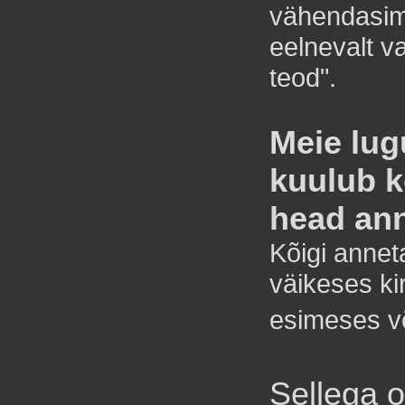
vähendasim
eelnevalt v
teod".
Meie lug
kuulub kõ
head an
Kõigi annet
väikeses ki
esimeses võ
Sellega 