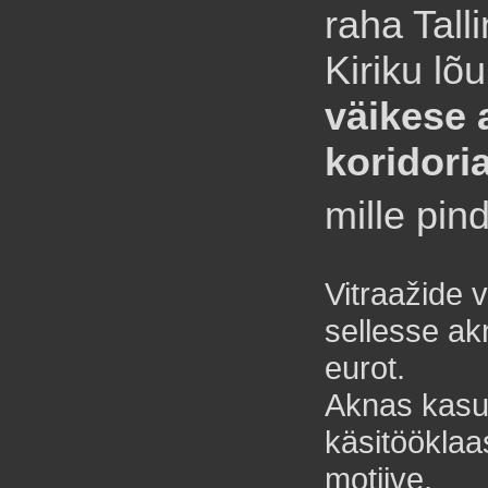
raha Tal
Kiriku lõ
väikese 
koridor
mille pin
Vitraažide 
sellesse a
eurot.
Aknas kasut
käsitööklaa
motiive,