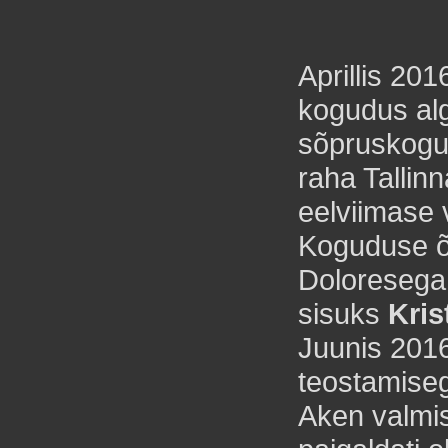
Aprillis 20
kogudus alg
sõpruskogu
raha Tallin
eelviimase 
Koguduse õ
Doloresega
sisuks
Kri
Juunis 2016
teostamise
Aken valmis